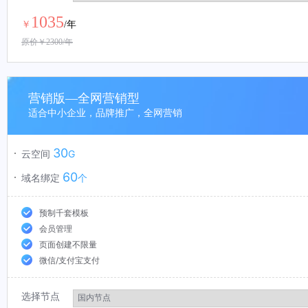
1035
￥
/年
原价￥
2300
/年
营销版—全网营销型
适合中小企业，品牌推广，全网营销
30
云空间
G
60
域名绑定
个
预制千套模板
会员管理
页面创建不限量
微信/支付宝支付
选择节点