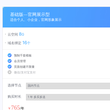
基础版—官网展示型
适合个人、小企业，官网形象展示
8
云空间
G
16
域名绑定
个
预制千套模板
会员管理
页面创建不限量
微信/支付宝支付
选择节点
购买时长
765
￥
/年