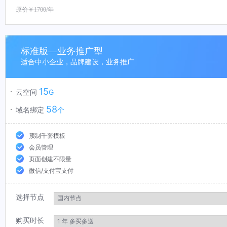
原价￥
1700
/年
标准版—业务推广型
适合中小企业，品牌建设，业务推广
15
云空间
G
58
域名绑定
个
预制千套模板
会员管理
页面创建不限量
微信/支付宝支付
选择节点
购买时长