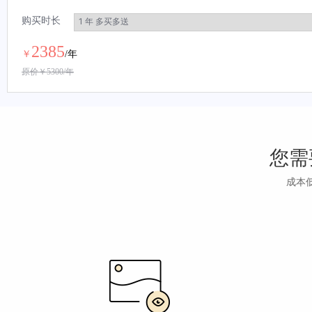
购买时长
2385
￥
/年
原价￥
5300
/年
您需
成本