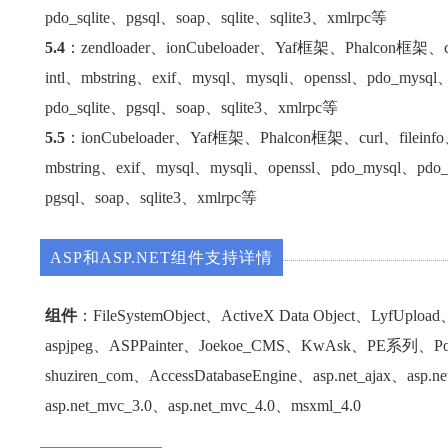
pdo_sqlite、pgsql、soap、sqlite、sqlite3、xmlrpc等
5.4
：zendloader、ionCubeloader、Yaf框架、Phalcon框架、cu
intl、mbstring、exif、mysql、mysqli、openssl、pdo_mysql
pdo_sqlite、pgsql、soap、sqlite3、xmlrpc等
5.5
：ionCubeloader、Yaf框架、Phalcon框架、curl、fileinf
mbstring、exif、mysql、mysqli、openssl、pdo_mysql、pdo_
pgsql、soap、sqlite3、xmlrpc等
ASP和ASP.NET组件支持详情
组件
：FileSystemObject、ActiveX Data Object、LyfUplo
aspjpeg、ASPPainter、Joekoe_CMS、KwAsk、PE系列、Po
shuziren_com、AccessDatabaseEngine、asp.net_ajax、asp.n
asp.net_mvc_3.0、asp.net_mvc_4.0、msxml_4.0