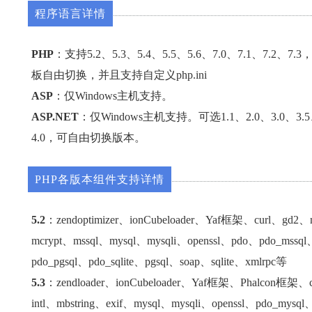
程序语言详情
PHP
：支持5.2、5.3、5.4、5.5、5.6、7.0、7.1、7.2、
板自由切换，并且支持自定义php.ini
ASP
：仅Windows主机支持。
ASP.NET
：仅Windows主机支持。可选1.1、2.0、3.0、3.5
4.0，可自由切换版本。
PHP各版本组件支持详情
5.2
：zendoptimizer、ionCubeloader、Yaf框架、curl、gd2、m
mcrypt、mssql、mysql、mysqli、openssl、pdo、pdo_mssql
pdo_pgsql、pdo_sqlite、pgsql、soap、sqlite、xmlrpc等
5.3
：zendloader、ionCubeloader、Yaf框架、Phalcon框架、cu
intl、mbstring、exif、mysql、mysqli、openssl、pdo_mysql