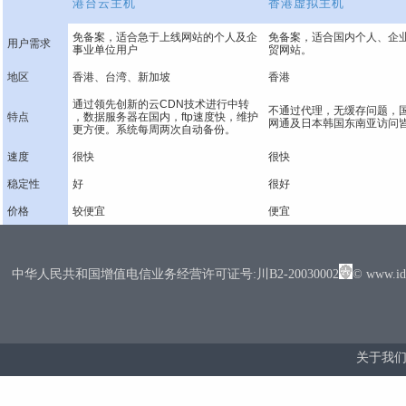
港台云主机
香港虚拟主机
免备案，适合急于上线网站的个人及企
免备案，适合国内个人、企
用户需求
事业单位用户
贸网站。
地区
香港、台湾、新加坡
香港
通过领先创新的云CDN技术进行中转
不通过代理，无缓存问题，
特点
，数据服务器在国内，ftp速度快，维护
网通及日本韩国东南亚访问
更方便。系统每周两次自动备份。
速度
很快
很快
稳定性
好
很好
价格
较便宜
便宜
中华人民共和国增值电信业务经营许可证号:川B2-20030002
© www.
关于我