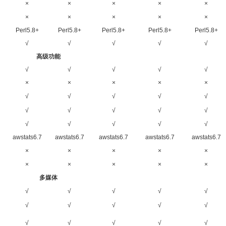
×
×
×
×
×
×
×
×
×
×
Perl5.8+
Perl5.8+
Perl5.8+
Perl5.8+
Perl5.8+
√
√
√
√
√
高级功能
√
√
√
√
√
×
×
×
×
×
√
√
√
√
√
√
√
√
√
√
√
√
√
√
√
awstats6.7
awstats6.7
awstats6.7
awstats6.7
awstats6.7
×
×
×
×
×
×
×
×
×
×
多媒体
√
√
√
√
√
√
√
√
√
√
√
√
√
√
√