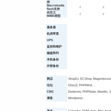
持
Macromedia
√
√
flash支持
自定义
√
√
MIME类型
服务器
机房带宽
UPS
监控和维护
磁盘阵列
本机备份
外部备份
网店
ShopEx, ECShop, Magentocomm
论坛
DiscuZ, PHPWind ...
CMS
Dedecms, PHPNuke, Mambo, Joo
博客
Wordpress ...