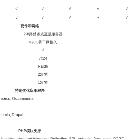
√
√
√
√
√
√
√
√
√
√
硬件和网络
2-8路酷睿或至强服务器
>20G骨干网接入
√
7x24
Raid6
2次/周
1次/周
特别优化应用程序
erce, Oscommerce ...
mla, Drupal ...
PHP模块支持