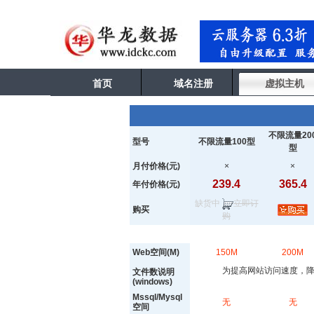
首页
域名注册
虚拟主机
不限流量20
型号
不限流量100型
型
月付价格(元)
×
×
239.4
365.4
年付价格(元)
缺货中
立即订
购买
购
Web空间(M)
150M
200M
为提高网站访问速度，降
文件数说明
(windows)
Mssql/Mysql
无
无
空间