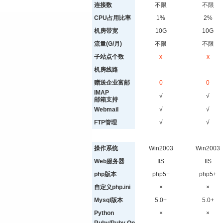
连接数
不限
不限
CPU占用比率
1%
2%
机房带宽
10G
10G
流量(G/月)
不限
不限
子站点个数
x
x
机房线路
赠送企业富邮
0
0
IMAP
√
√
邮箱支持
Webmail
√
√
FTP管理
√
√
操作系统
Win2003
Win2003
Web服务器
IIS
IIS
php版本
php5+
php5+
自定义php.ini
×
×
Mysql版本
5.0+
5.0+
Python
×
×