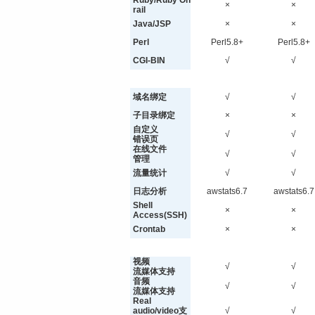
Ruby/Ruby On
×
×
rail
Java/JSP
×
×
Perl
Perl5.8+
Perl5.8+
CGI-BIN
√
√
域名绑定
√
√
子目录绑定
×
×
自定义
√
√
错误页
在线文件
√
√
管理
流量统计
√
√
日志分析
awstats6.7
awstats6.7
Shell
×
×
Access(SSH)
Crontab
×
×
视频
√
√
流媒体支持
音频
√
√
流媒体支持
Real
audio/video支
√
√