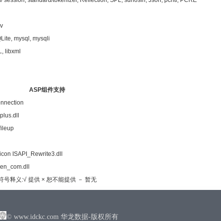
h/ session, standard/tokenizer, Reflection, SPL, suhosin, Json, pcntl, PCRE
nv
Lite, mysql, mysqli
, libxml
ASP组件支持
nnection
plus.dll
fileup
icon ISAPI_Rewrite3.dll
en_com.dll
符号释义:√ 提供 × 恕不能提供 － 暂无
© www.idckc.com 华龙数据-版权所有