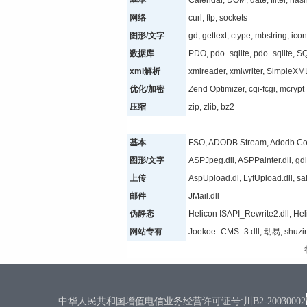
基本
Calendar, DOM, date, filter, has
网络
curl, ftp, sockets
图形/文字
gd, gettext, ctype, mbstring, ico
数据库
PDO, pdo_sqlite, pdo_sqlite, SQ
xml解析
xmlreader, xmlwriter, SimpleXML
优化/加密
Zend Optimizer, cgi-fcgi, mcrypt
压缩
zip, zlib, bz2
基本
FSO, ADODB.Stream, Adodb.Co
图形/文字
ASPJpeg.dll, ASPPainter.dll, gdi
上传
AspUpload.dl, LyfUpload.dll, sa
邮件
JMail.dll
伪静态
Helicon ISAPI_Rewrite2.dll, Hel
网站专有
Joekoe_CMS_3.dll, 动易, shuzir
中华人民共和国增值电信业务经营许可证号:川B2-20030002